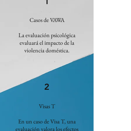
1
Casos de VAWA
La evaluación psicológica
evaluará el impacto de la
violencia doméstica.
2
Visas T
En un caso de Visa T, una
evaluación valora los efectos