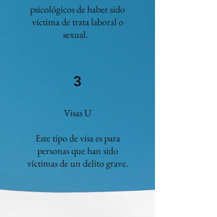
psicológicos de haber sido
víctima de trata laboral o
sexual.
3
Visas U
Este tipo de visa es para
personas que han sido
víctimas de un delito grave.